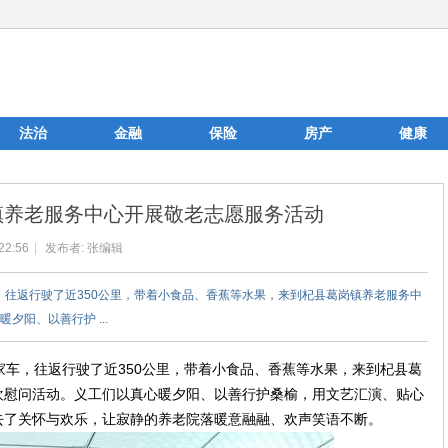
法治
金融
保险
房产
健康
镇养老服务中心开展敬老志愿服务活动
22:56
|
发布者:
张编辑
，往返行驶了近350公里，带着小食品、香蕉等水果，来到杞县葛岗镇养老服务中
阳、以善行护 ...
车，往返行驶了近350公里，带着小食品、香蕉等水果，来到杞县葛
欢慰问活动。义工们以真心暖夕阳、以善行护桑榆，用文艺汇演、贴心
去了关怀与欢乐，让寂静的养老院落暖意融融、欢声笑语不断。