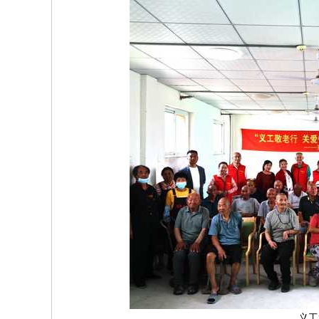
原
圈
义工