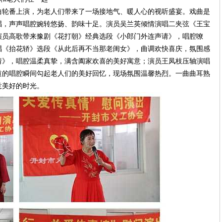
轮番上演，为老人们带来了一场接地气、暖人心的视听盛宴。戏曲是
唱，声声唱腔婉转悠扬、韵味十足。演员吴兰英倾情演唱二夹弦《王宝
演员高歌带来豫剧《花打朝》经典选段《小郎门外连声请》，唱腔嘹
唱《抬花轿》选段《从此后再不当那老闺女》，曲调欢快喜庆，氛围感
请》，唱腔温柔真挚，满含阖家欢喜的美好寓意；演员王凤枝压轴演唱
道的唱腔瞬间勾起老人们的美好回忆，现场氛围温馨热烈。一曲曲耳熟
意美好的时光。