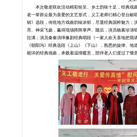
本次敬老联欢活动精彩纷呈、乡土韵味十足，经典戏曲
老一辈群众最为喜爱的文艺形式，义工老师们精心登台献
钏》选段，传统地方戏曲韵味浓郁，尽显经典国粹魅力；
亮、神采飞扬，赢得现场阵阵掌声。随后，演员杨素珍演
拉满；演员秦秦演绎豫剧经典唱段《一家人欢天喜地把我
《朝阳沟》经典选段《上山》《下山》，熟悉的旋律、地
能详的经典戏曲，承载着温情暖意，陪伴老人们度过了惬