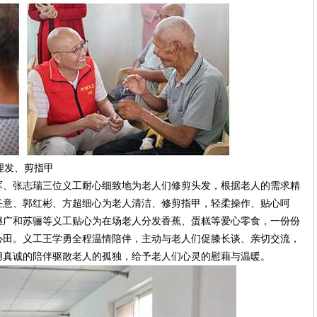
理发、剪指甲
、张志瑞三位义工耐心细致地为老人们修剪头发，根据老人的需求精
任意、郭红彬、方超细心为老人清洁、修剪指甲，轻柔操作、贴心呵
继广和苏骊等义工贴心为在场老人分发香蕉、蛋糕等爱心零食，一份份
心田。义工王学勇全程温情陪伴，主动与老人们促膝长谈、亲切交流，
用真诚的陪伴驱散老人的孤独，给予老人们心灵的慰藉与温暖。