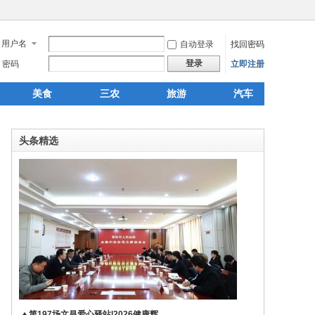
用户名
自动登录
找回密码
登录
密码
立即注册
美食
三农
旅游
汽车
头条精选
♦ 第197场文昌爱心驿站|2026健康辉