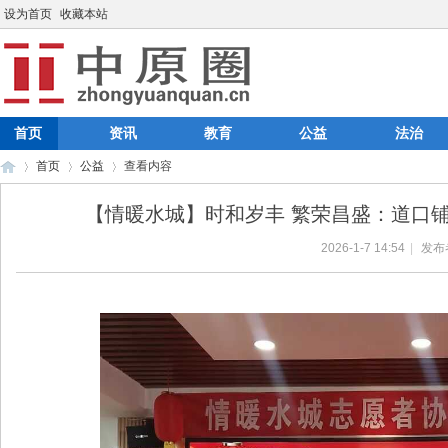
设为首页
收藏本站
首页
资讯
教育
公益
法治
首页
公益
查看内容
【情暖水城】时和岁丰 繁荣昌盛：道口铺
2026-1-7 14:54
|
发布
中
›
›
›