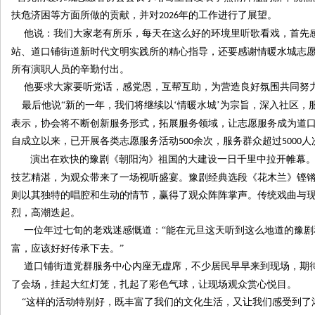
扶危济困等方面所做的贡献，并对
年的工作进行了展望。
2026
他说：我们大家老有所乐，每天在这么好的环境里听歌看戏，首先
站、道口铺街道新时代文明实践所的精心指导，还要感谢情暖水城志
所有演职人员的辛勤付出。
他要求大家要听党话，感党恩，互帮互助，为营造良好氛围共同努
最后他说“新的一年，我们将继续以‘情暖水城’为宗旨，深入社区，
表示，协会将不断创新服务形式，拓展服务领域，让志愿服务成为道
自成立以来，已开展各类志愿服务活动
余次，服务群众超过
人
500
5000
演出在欢快的豫剧《朝阳沟》祖国的大建设一日千里中拉开帷幕
技艺精湛，为观众带来了一场视听盛宴。豫剧经典选段《花木兰》铿
则以其独特的唱腔和生动的情节，赢得了观众阵阵掌声。传统戏曲与
烈，高潮迭起。
一位年过七旬的老戏迷感慨道：“能在元旦这天听到这么地道的豫
富，应该好好传承下去。”
道口铺街道党群服务中心内座无虚席，不少居民早早来到现场，期
了会场，挂起大红灯笼，扎起了彩色气球，让现场观众赏心悦目。
“这样的活动特别好，既丰富了我们的文化生活，又让我们感受到了