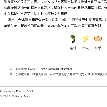
道办事处相关负责人表示，此次元旦文艺演出是街道推进文化惠民工
民群众日益增长的精神文化需求，增强社区居民的归属感和幸福感。
化在基层生根发芽，助力社区精神文明建设。
演出在全体演员和观众合唱《歌唱祖国》的嘹亮歌声中圆满落幕。
年新气象、新希望的正能量，为
年的美好开端增添了亮丽色彩。
2026
路过
雷人
握手
上一篇：
点滴关爱润双眼、守护&quot;睛&quot;彩世界
下一篇：
学先进经验，赋慈善新能丨阜康市慈善总会赴昌吉州交流 共推区域慈善
Powered by
Discuz!
X3.4
© 2001-2023
Discuz! Team
.