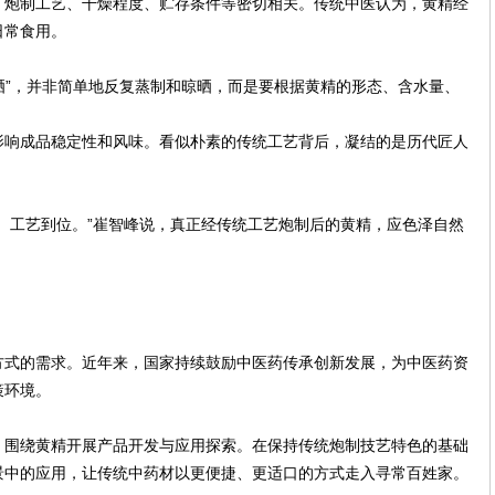
、炮制工艺、干燥程度、贮存条件等密切相关。传统中医认为，黄精经
日常食用。
九晒”，并非简单地反复蒸制和晾晒，而是要根据黄精的形态、含水量、
影响成品稳定性和风味。看似朴素的传统工艺背后，凝结的是历代匠人
、工艺到位。”崔智峰说，真正经传统工艺炮制后的黄精，应色泽自然
方式的需求。近年来，国家持续鼓励中医药传承创新发展，为中医药资
策环境。
，围绕黄精开展产品开发与应用探索。在保持传统炮制技艺特色的基础
景中的应用，让传统中药材以更便捷、更适口的方式走入寻常百姓家。