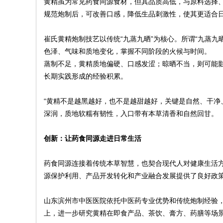
黄精虽为常见药食同源食材，但其品质高低，与原料选择
规范炮制后，可改善口感，降低生品刺激性，使其更适合
崔氏黄精炮制技艺以传统“九蒸九晒”为核心。所谓“九蒸
色泽、气味和质地变化，掌握不同阶段的火候与时间。
蒸制不足，黄精质地偏硬、口感发涩；晾晒不当，则可能
长期实践形成的经验积累。
“黄精不是越黑越好，也不是越甜越好，关键是自然、干净
深润，质地软糯有韧性，入口带有本草清香和自然回甘。
创新：让药食同源走进日常生活
药食同源连接着传统本草智慧，也契合现代人对健康生活
源保护利用、产品开发转化和产业融合发展提供了良好政
山东滨州市中医医院依托中医药专业优势和传统炮制经验
上，进一步研究黄精在即食产品、茶饮、膏方、药膳等场