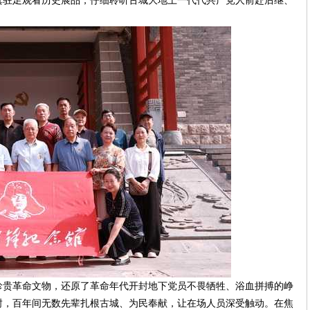
真驻足观看历史展品，仔细聆听古城大地上一代代共产党人前赴后继、
贵革命文物，还原了革命年代开封地下党员不畏牺牲、浴血拼搏的峥
封，百年间无数先辈扎根古城、为民奉献，让在场人员深受触动。在焦