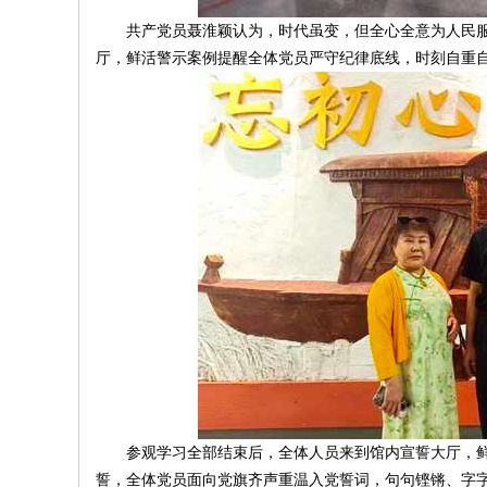
共产党员聂淮颖认为，时代虽变，但全心全意为人民服
厅，鲜活警示案例提醒全体党员严守纪律底线，时刻自重
参观学习全部结束后，全体人员来到馆内宣誓大厅，鲜
誓，全体党员面向党旗齐声重温入党誓词，句句铿锵、字