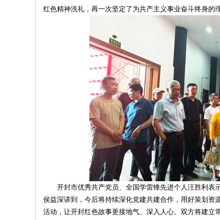
红色精神洗礼，再一次坚定了为共产主义事业奋斗终身的
开封市优秀共产党员、全国学雷锋先进个人汪胜利表示，
侯益深讲到，今后将持续深化党建共建合作，用好策划资
活动，让开封红色故事更接地气、深入人心。双方将建立