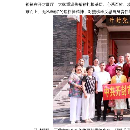
裕禄在开封展厅，大家重温焦裕禄扎根基层、心系百姓、攻
难而上、无私奉献”的焦裕禄精神，对照榜样反思自身责任