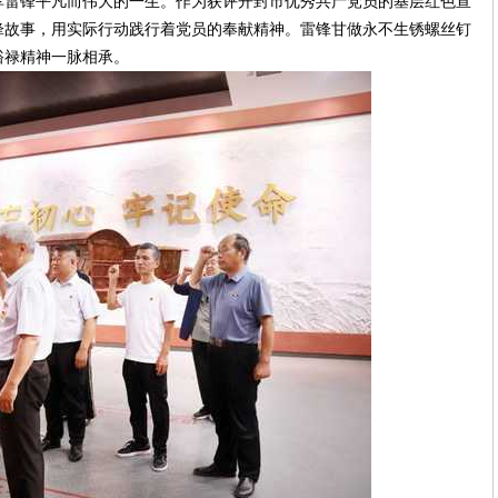
雷锋平凡而伟大的一生。作为获评开封市优秀共产党员的基层红色宣
锋故事，用实际行动践行着党员的奉献精神。雷锋甘做永不生锈螺丝钉
裕禄精神一脉相承。