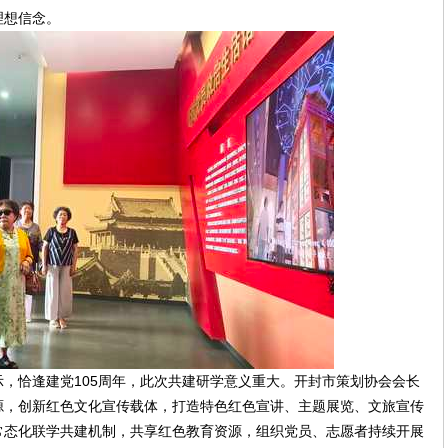
理想信念。
恰逢建党105周年，此次共建研学意义重大。开封市策划协会会长
源，创新红色文化宣传载体，打造特色红色宣讲、主题展览、文旅宣传
常态化联学共建机制，共享红色教育资源，组织党员、志愿者持续开展