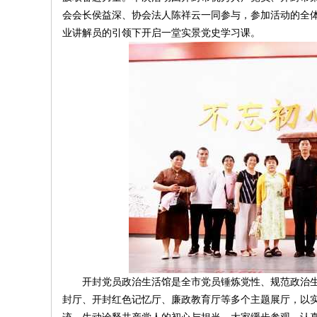
原
会会长侯益深、协会法人陈祥云一同参与，参加活动的全
业讲解员的引领下开启一堂实景党史学习课。
圈
开封党员政治生活馆是全市党员锤炼党性、规范政治生
封厅、开封红色记忆厅、廉政教育厅等多个主题展厅，以