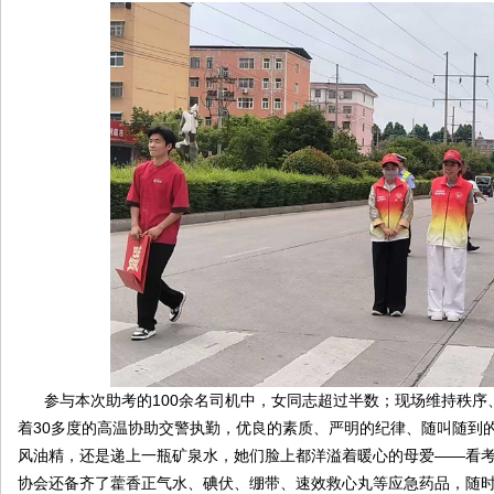
参与本次助考的100余名司机中，女同志超过半数；现场维持秩序、
着30多度的高温协助交警执勤，优良的素质、严明的纪律、随叫随到
风油精，还是递上一瓶矿泉水，她们脸上都洋溢着暖心的母爱——看
协会还备齐了藿香正气水、碘伏、绷带、速效救心丸等应急药品，随