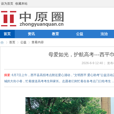
设为首页
收藏本站
首页
资讯
教育
公益
法治
首页
公益
查看内容
母爱如光，护航高考---西平
2026-6-9 12:40
|
发布
中
›
›
›
摘要
: 6月7日上午，西平县高招考点附近爱心涌动，“文明西平 爱心助考”公益
城的大街小巷，忙着接送高考考生和家长。志愿者们则忙着在各考点门口给考生 ...